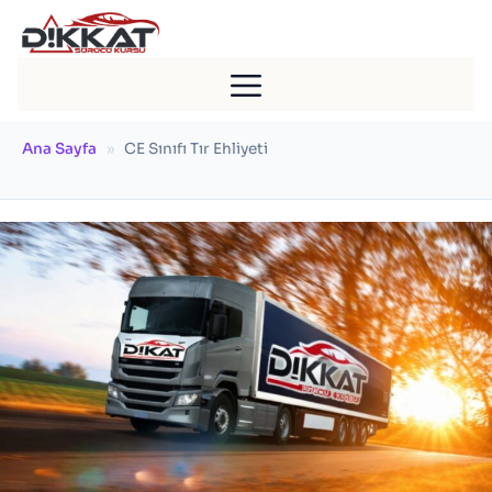
İçeriğe
atla
Ana Sayfa
»
CE Sınıfı Tır Ehliyeti