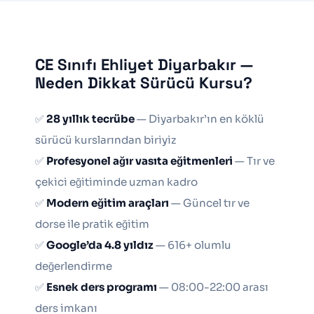
CE Sınıfı Ehliyet Diyarbakır —
Neden Dikkat Sürücü Kursu?
✅
28 yıllık tecrübe
— Diyarbakır’ın en köklü
sürücü kurslarından biriyiz
✅
Profesyonel ağır vasıta eğitmenleri
— Tır ve
çekici eğitiminde uzman kadro
✅
Modern eğitim araçları
— Güncel tır ve
dorse ile pratik eğitim
✅
Google’da 4.8 yıldız
— 616+ olumlu
değerlendirme
✅
Esnek ders programı
— 08:00-22:00 arası
ders imkanı