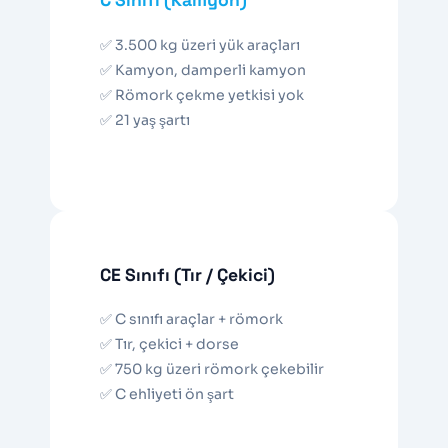
C Sınıfı (Kamyon)
✅ 3.500 kg üzeri yük araçları
✅ Kamyon, damperli kamyon
✅ Römork çekme yetkisi yok
✅ 21 yaş şartı
CE Sınıfı (Tır / Çekici)
✅ C sınıfı araçlar + römork
✅ Tır, çekici + dorse
✅ 750 kg üzeri römork çekebilir
✅ C ehliyeti ön şart